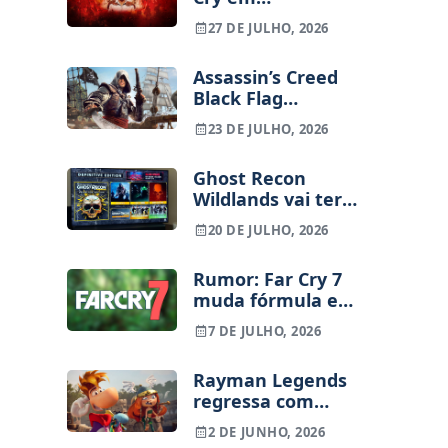
desenvolvimento
27 DE JULHO, 2026
na Ubisoft e
extraction
Assassin’s Creed
shooter da série
Black Flag
cancelado
Resynced (análise)
23 DE JULHO, 2026
| A melhor e a
pior Ubisoft no
Ghost Recon
mesmo jogo
Wildlands vai ter
Definitive Edition
20 DE JULHO, 2026
em breve, com 4K,
60 FPS e novo
Rumor: Far Cry 7
conteúdo
muda fórmula e
tem elementos de
7 DE JULHO, 2026
shooter de
extração
Rayman Legends
regressa com
versão renovada
2 DE JUNHO, 2026
em outubro