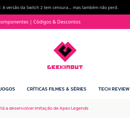
Jorge Loureiro | Fearme diz: A versão da Switch 2 tem censura... mas também não perdes muito.
e com vontade para comprar para a Switch 2 :P
omponentes | Códigos & Descontos
Jorge Loureiro | Fearme diz: Boas, obrigado pelo teu comentário. Talvez seja verdade que a Microsoft está a tentar redefinir o futuro dos jogos, mas para uma marca que já trocou de estratégia tantas vezes, é difícil acreditar em mais uma virada de direção. Basta lembrar do Kinect, da aposta no cloud gaming, ou mesmo do discurso de que os exclusivos eram "essenciais": todas essas promessas acabaram por perder força com o tempo. Além disso, há um ponto chave que estás a ignorar: as consolas Xbox. Está à vista que foram praticamente abandonadas. Quem comprou uma Xbox Series X a pensar que ia ser a máquina indispensável para jogar exclusivos, ficou a arder, porque hoje esses jogos chegam também ao PC e, cada vez mais, até à concorrência. Isso mina a identidade da marca e enfraquece a confiança dos jogadores. A PlayStation até pode estar a lançar alguns jogos na Xbox como o Helldivers 2, mas não é o catálogo inteiro. Desta forma, as consolas PS5 continuam a ter valor.
 JOGOS
CRÍTICAS FILMES & SÉRIES
TECH REVIEW
está a desenvolver imitação de Apex Legends