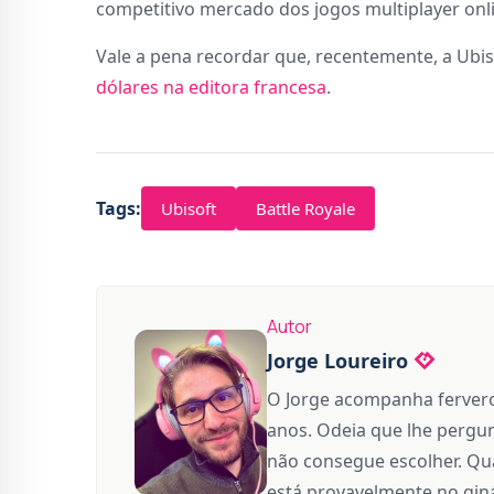
competitivo mercado dos jogos multiplayer onl
Vale a pena recordar que, recentemente, a Ubiso
dólares na editora francesa
.
Tags:
Ubisoft
Battle Royale
Autor
Jorge Loureiro
O Jorge acompanha fervero
anos. Odeia que lhe pergun
não consegue escolher. Qua
está provavelmente no giná