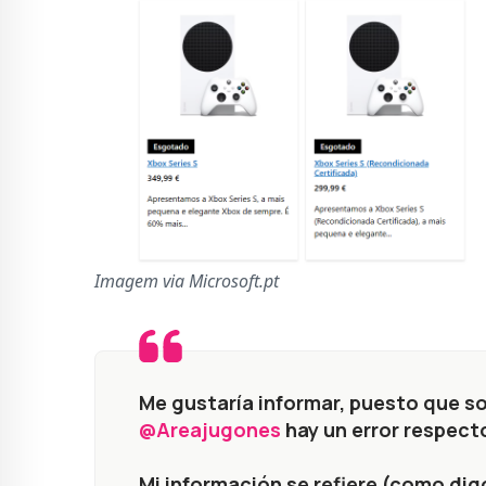
Imagem via Microsoft.pt
Me gustaría informar, puesto que soy
@Areajugones
hay un error respecto
Mi información se refiere (como dig