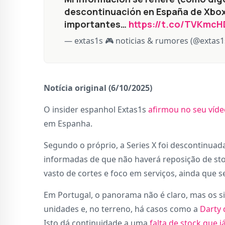
descontinuación en España de Xbox 
importantes…
https://t.co/TVKmcH
— extas1s 🎮 noticias & rumores (@extas1
Notícia original (6/10/2025)
O insider espanhol Extas1s
afirmou no seu víde
em Espanha.
Segundo o próprio, a Series X foi descontinuad
informadas de que não haverá reposição de st
vasto de cortes e foco em serviços, ainda que s
Em Portugal, o panorama não é claro, mas os si
unidades e, no terreno, há casos como a
Darty 
Isto dá continuidade a uma
falta de stock que j