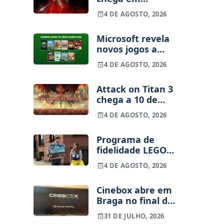
setembro para
4 DE AGOSTO, 2026
consolas e PC
Microsoft revela
novos jogos a
caminho do Xbox
4 DE AGOSTO, 2026
Game Pass em
agosto
Attack on Titan 3
chega a 10 de
dezembro para
4 DE AGOSTO, 2026
consolas e PC
Programa de
fidelidade LEGO
Insiders chega
4 DE AGOSTO, 2026
hoje a Portugal –
eis como funciona
Cinebox abre em
Braga no final de
Setembro – Vai
31 DE JULHO, 2026
haver sala IMAX?