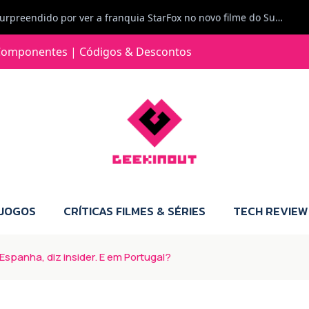
Jorge Loureiro | Fearme diz: A versão da Switch 2 tem censura... mas também não perdes muito.
e com vontade para comprar para a Switch 2 :P
omponentes | Códigos & Descontos
Jorge Loureiro | Fearme diz: Boas, obrigado pelo teu comentário. Talvez seja verdade que a Microsoft está a tentar redefinir o futuro dos jogos, mas para uma marca que já trocou de estratégia tantas vezes, é difícil acreditar em mais uma virada de direção. Basta lembrar do Kinect, da aposta no cloud gaming, ou mesmo do discurso de que os exclusivos eram "essenciais": todas essas promessas acabaram por perder força com o tempo. Além disso, há um ponto chave que estás a ignorar: as consolas Xbox. Está à vista que foram praticamente abandonadas. Quem comprou uma Xbox Series X a pensar que ia ser a máquina indispensável para jogar exclusivos, ficou a arder, porque hoje esses jogos chegam também ao PC e, cada vez mais, até à concorrência. Isso mina a identidade da marca e enfraquece a confiança dos jogadores. A PlayStation até pode estar a lançar alguns jogos na Xbox como o Helldivers 2, mas não é o catálogo inteiro. Desta forma, as consolas PS5 continuam a ter valor.
 JOGOS
CRÍTICAS FILMES & SÉRIES
TECH REVIEW
spanha, diz insider. E em Portugal?