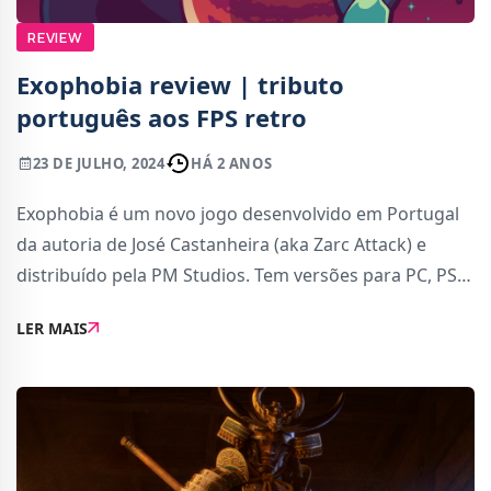
REVIEW
Exophobia review | tributo
português aos FPS retro
23 DE JULHO, 2024
HÁ 2 ANOS
Exophobia é um novo jogo desenvolvido em Portugal
da autoria de José Castanheira (aka Zarc Attack) e
distribuído pela PM Studios. Tem versões para PC, PS5,
PS4, Nintendo Switch, Xbox Series e Xbox One e está
LER MAIS
inserido no género dos FPS retro. É