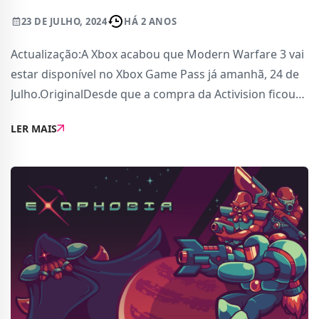
23 DE JULHO, 2024
HÁ 2 ANOS
Actualização:A Xbox acabou que Modern Warfare 3 vai
estar disponível no Xbox Game Pass já amanhã, 24 de
Julho.OriginalDesde que a compra da Activision ficou
concluída que os subscritores do Game Pass
LER MAIS
aguardam com antecipação a chegada de Mode