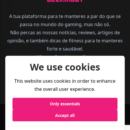
A tua plataforma para te manteres a par do que se
passa no mundo do gaming, mas não só.
Não percas as nossas notícias, reviews, artigos de
opinião, e também dicas de fitness para te manteres
forte e saudável.
Vive melhor, joga melhor.
We use cookies
This website uses cookies in order to enhance
the overall user experience.
Only essentials
Accept all
Política de
Termos e
Business
Privacidade
Condições