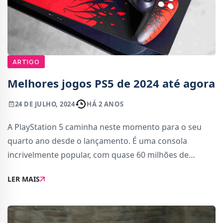
ARTIGO
Melhores jogos PS5 de 2024 até agora
24 DE JULHO, 2024
HÁ 2 ANOS
A PlayStation 5 caminha neste momento para o seu
quarto ano desde o lançamento. É uma consola
incrivelmente popular, com quase 60 milhões de
unidades vendidas até Março de 2024. Está a vender a
LER MAIS
um ritmo mais acelerado do que a PS4 e, portanto,