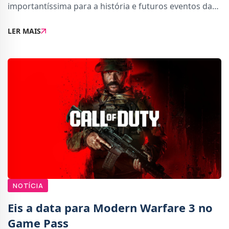
importantíssima para a história e futuros eventos da
guerra civil Targaryen conhecida como A Dança dos
LER MAIS
Dragões. Essa personagem é Hugh H
NOTÍCIA
Eis a data para Modern Warfare 3 no
Game Pass