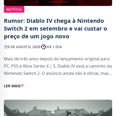
NOTÍCIA
Rumor: Diablo IV chega à Nintendo
Switch 2 em setembro e vai custar o
preço de um jogo novo
6 DE AGOSTO, 2026
HÁ 1 DIA
Mais de três anos depois do lançamento original para
PC, PS5 e Xbox Series X | S, Diablo IV está a caminho da
Nintendo Switch 2. O anúncio ainda não é oficial, mas
os detalhes vêm de uma fonte altamente credível: o
LER MAIS
billbil-kun, do Dealabs, co