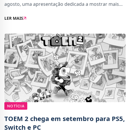
agosto, uma apresentação dedicada a mostrar mais
detalhes sobre o aguardado jogo.A estreia acontece
LER MAIS
na Netflix às 17:00 (horário de Portugal Cont
NOTÍCIA
TOEM 2 chega em setembro para PS5,
Switch e PC