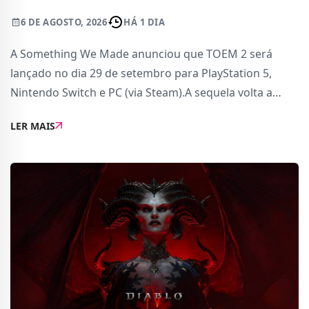
6 DE AGOSTO, 2026
HÁ 1 DIA
A Something We Made anunciou que TOEM 2 será
lançado no dia 29 de setembro para PlayStation 5,
Nintendo Switch e PC (via Steam).A sequela volta a
apostar numa aventura focada na fotografia, onde os
LER MAIS
jogadores terão de explorar novos cenários, conh