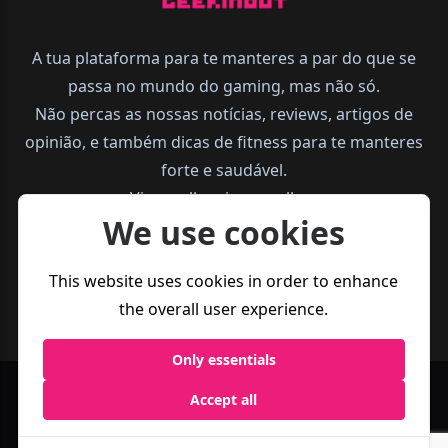
A tua plataforma para te manteres a par do que se
passa no mundo do gaming, mas não só.
Não percas as nossas notícias, reviews, artigos de
opinião, e também dicas de fitness para te manteres
forte e saudável.
Vive melhor, joga melhor.
We use cookies
This website uses cookies in order to enhance
the overall user experience.
Only essentials
Accept all
Política de
Termos e
Business
Privacidade
Condições