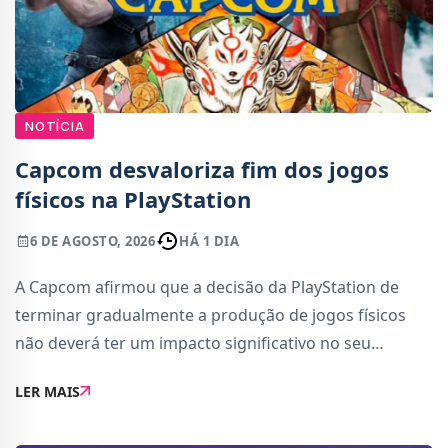
NOTÍCIA
Capcom desvaloriza fim dos jogos
físicos na PlayStation
6 DE AGOSTO, 2026
HÁ 1 DIA
A Capcom afirmou que a decisão da PlayStation de
terminar gradualmente a produção de jogos físicos
não deverá ter um impacto significativo no seu
negócio. A editora considera que a transição para o
LER MAIS
formato digital é uma evolução natural d