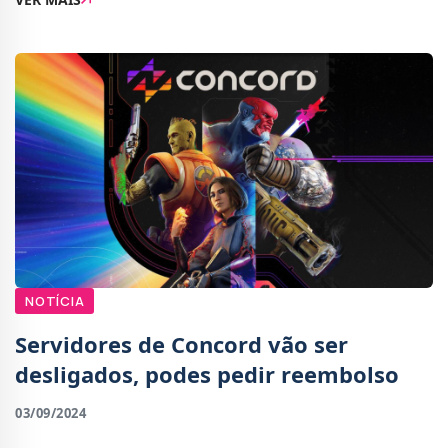
anunciado ontem pela PlayStation, Concord...
NOTÍCIA
Servidores de Concord vão ser
desligados, podes pedir reembolso
03/09/2024