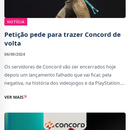
NOTÍCIA
Petição pede para trazer Concord de
volta
06/09/2024
Os servidores de Concord vão ser encerrados hoje
depois um lançamento falhado que vai ficar, pela
negativa, na história dos videojogos e da PlayStation.
Apesar dos números do Steam apontarem que houve
VER MAIS
apenas um pico de 53 jogadores nas últimas 2...