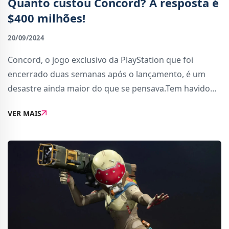
Quanto custou Concord? A resposta é
$400 milhões!
20/09/2024
Concord, o jogo exclusivo da PlayStation que foi
encerrado duas semanas após o lançamento, é um
desastre ainda maior do que se pensava.Tem havido
muita especulação em torno do orçamento do jogo e
VER MAIS
quanto dinheiro a Sony terá perdido. Colin Mori...