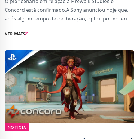
O pior cenário em relação à Firewalk Studios e
Concord está confirmado.A Sony anunciou hoje que,
após algum tempo de deliberação, optou por encerrar
o estúdio e descartar completamente o jogo. Portanto,
VER MAIS
contrariamente à especulação anteri...
NOTÍCIA