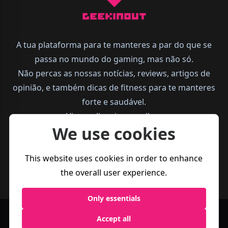
A tua plataforma para te manteres a par do que se
passa no mundo do gaming, mas não só.
Não percas as nossas notícias, reviews, artigos de
opinião, e também dicas de fitness para te manteres
forte e saudável.
Vive melhor, joga melhor.
We use cookies
This website uses cookies in order to enhance
the overall user experience.
Only essentials
Accept all
Política de
Termos e
Business