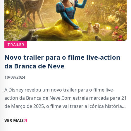
TRAILER
Novo trailer para o filme live-action
da Branca de Neve
10/08/2024
A Disney revelou um novo trailer para o filme live-
action da Branca de Neve.Com estreia marcada para 21
de Março de 2025, o filme vai trazer a icónica história
animada para um novo formato. O filme tem
VER MAIS
realização de Marc Webb e produção de Mar