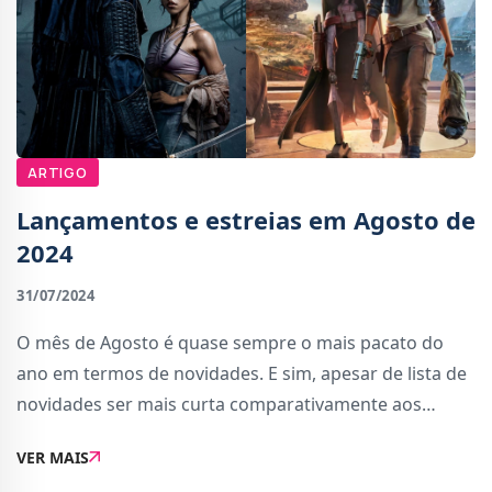
ARTIGO
Lançamentos e estreias em Agosto de
2024
31/07/2024
O mês de Agosto é quase sempre o mais pacato do
ano em termos de novidades. E sim, apesar de lista de
novidades ser mais curta comparativamente aos
outros meses, há novidades bastante interessantes,
VER MAIS
tanto nos videojogos como cinema.Comecemos pelos