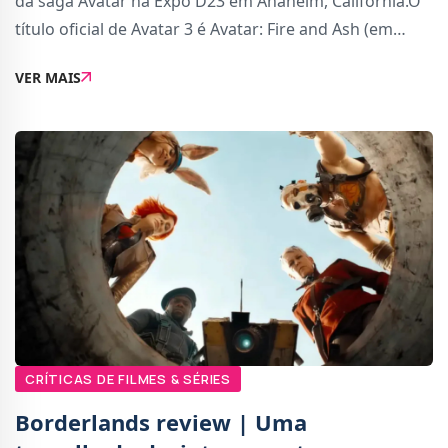
da saga Avatar na Expo D23 em Anaheim, Califórnia.O
título oficial de Avatar 3 é Avatar: Fire and Ash (em
português Avatar: Fogo e Cinzas) e tem estreia
VER MAIS
confirmada para os cinemas em 19 de Dezem
CRÍTICAS DE FILMES & SÉRIES
Borderlands review | Uma