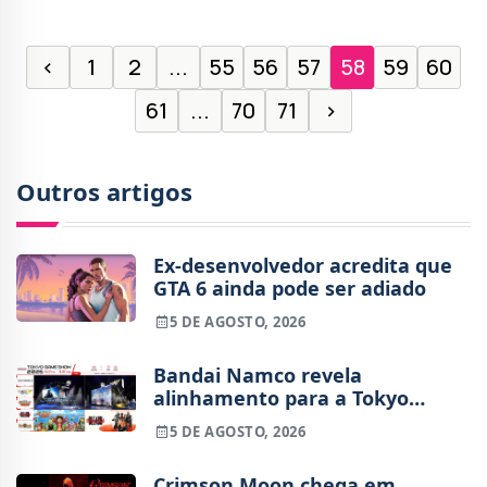
‹
1
2
...
55
56
57
58
59
60
61
...
70
71
›
Outros artigos
Ex-desenvolvedor acredita que
GTA 6 ainda pode ser adiado
5 DE AGOSTO, 2026
Bandai Namco revela
alinhamento para a Tokyo
Game Show 2026
5 DE AGOSTO, 2026
Crimson Moon chega em