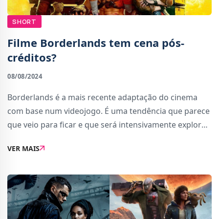
SHORT
Filme Borderlands tem cena pós-
créditos?
08/08/2024
Borderlands é a mais recente adaptação do cinema
com base num videojogo. É uma tendência que parece
que veio para ficar e que será intensivamente explorar
por Hollywood nos próximos anos agora que o
VER MAIS
mercado dos filmes de super-heróis ficou sa