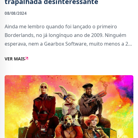
trapalhada desinteressante
08/08/2024
Ainda me lembro quando foi lançado o primeiro
Borderlands, no já longínquo ano de 2009. Ninguém
esperava, nem a Gearbox Software, muito menos a 2K
Games, que se tornasse num grande sucesso. Mas a
VER MAIS
verdade é que acabou por vender mais de 5 milhõe