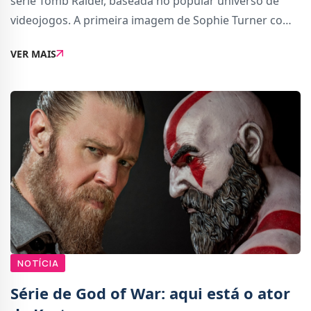
série Tomb Raider, baseada no popular universo de
videojogos. A primeira imagem de Sophie Turner como
a Lara Croft também foi divulgada.O elenco da série
VER MAIS
inclui grandes talentos como Sigourney Weav
NOTÍCIA
Série de God of War: aqui está o ator