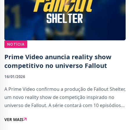
NOTÍCIA
Prime Video anuncia reality show
competitivo no universo Fallout
16/01/2026
A Prime Video confirmou a produção de Fallout Shelter,
um novo reality show de competição inspirado no
universo de Fallout. A série contará com 10 episódios e
é produzida pela Studio Lambert, em parceria com a
VER MAIS
Kilter Films, a Amazon MGM Studi