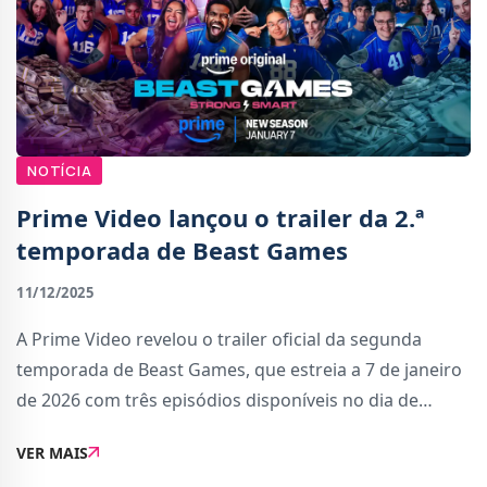
NOTÍCIA
Prime Video lançou o trailer da 2.ª
temporada de Beast Games
11/12/2025
A Prime Video revelou o trailer oficial da segunda
temporada de Beast Games, que estreia a 7 de janeiro
de 2026 com três episódios disponíveis no dia de
lançamento. Entre as novidades está um episódio
VER MAIS
crossover especial com a série vencedora d