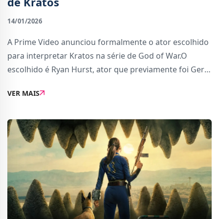
de Kratos
14/01/2026
A Prime Video anunciou formalmente o ator escolhido
para interpretar Kratos na série de God of War.O
escolhido é Ryan Hurst, ator que previamente foi Gerry
Bertier em &quot;Duelo de Titãs&quot; e Opie Winston
VER MAIS
em &quot;Sons of Anarchy&quot;. Curios