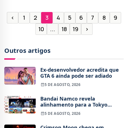
‹
1
2
3
4
5
6
7
8
9
10
...
18
19
›
Outros artigos
Ex-desenvolvedor acredita que
GTA 6 ainda pode ser adiado
5 DE AGOSTO, 2026
Bandai Namco revela
alinhamento para a Tokyo
Game Show 2026
5 DE AGOSTO, 2026
Crimson Moon chega em