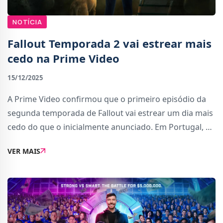
NOTÍCIA
Fallout Temporada 2 vai estrear mais
cedo na Prime Video
15/12/2025
A Prime Video confirmou que o primeiro episódio da
segunda temporada de Fallout vai estrear um dia mais
cedo do que o inicialmente anunciado. Em Portugal, o
episódio chega já no dia 17 de dezembro, às 2:00 da
VER MAIS
manhã (hora de Portugal continental)