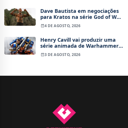
Dave Bautista em negociações
para Kratos na série God of War
da Amazon
4 DE AGOSTO, 2026
Henry Cavill vai produzir uma
série animada de Warhammer
40,000 para a Amazon
3 DE AGOSTO, 2026