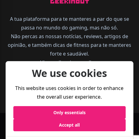
A tua plataforma para te manteres a par do que se
passa no mundo do gaming, mas não só.
Não percas as nossas notícias, reviews, artigos de
opinião, e também dicas de fitness para te manteres
forte e saudável.
Vive melhor, joga melhor.
We use cookies
This website uses cookies in order to enhance
the overall user experience.
Only essentials
Accept all
Política de
Termos e
Business
Privacidade
Condições