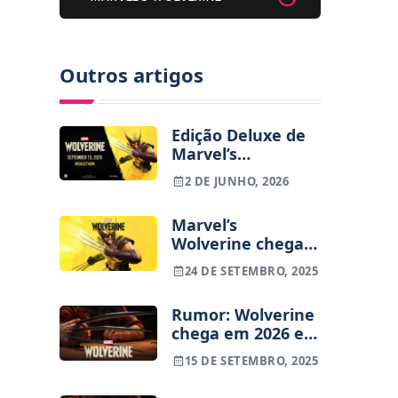
Outros artigos
Edição Deluxe de
Marvel’s
Wolverine |
2 DE JUNHO, 2026
Confere os
conteúdos extras
Marvel’s
e bónus de pré-
Wolverine chega à
reserva
PS5 no outono de
24 DE SETEMBRO, 2025
2026
Rumor: Wolverine
chega em 2026 e
spin-off de Venom
15 DE SETEMBRO, 2025
continua em
produção