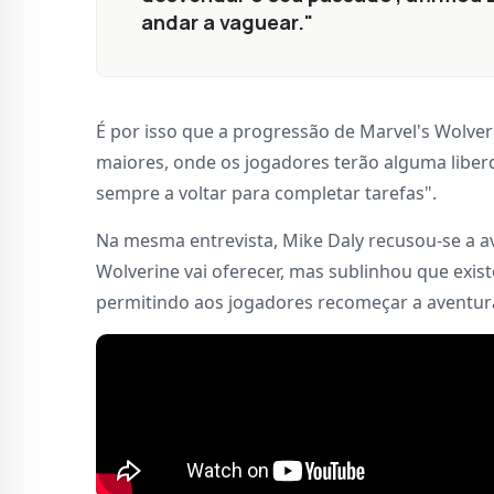
andar a vaguear."
É por isso que a progressão de Marvel's Wolveri
maiores, onde os jogadores terão alguma libe
sempre a voltar para completar tarefas".
Na mesma entrevista, Mike Daly recusou-se a 
Wolverine vai oferecer, mas sublinhou que exi
permitindo aos jogadores recomeçar a aventur