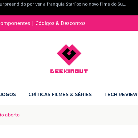
Jorge Loureiro | Fearme diz: A versão da Switch 2 tem censura... mas também não perdes muito.
e com vontade para comprar para a Switch 2 :P
omponentes | Códigos & Descontos
Jorge Loureiro | Fearme diz: Boas, obrigado pelo teu comentário. Talvez seja verdade que a Microsoft está a tentar redefinir o futuro dos jogos, mas para uma marca que já trocou de estratégia tantas vezes, é difícil acreditar em mais uma virada de direção. Basta lembrar do Kinect, da aposta no cloud gaming, ou mesmo do discurso de que os exclusivos eram "essenciais": todas essas promessas acabaram por perder força com o tempo. Além disso, há um ponto chave que estás a ignorar: as consolas Xbox. Está à vista que foram praticamente abandonadas. Quem comprou uma Xbox Series X a pensar que ia ser a máquina indispensável para jogar exclusivos, ficou a arder, porque hoje esses jogos chegam também ao PC e, cada vez mais, até à concorrência. Isso mina a identidade da marca e enfraquece a confiança dos jogadores. A PlayStation até pode estar a lançar alguns jogos na Xbox como o Helldivers 2, mas não é o catálogo inteiro. Desta forma, as consolas PS5 continuam a ter valor.
 JOGOS
CRÍTICAS FILMES & SÉRIES
TECH REVIEW
do aberto