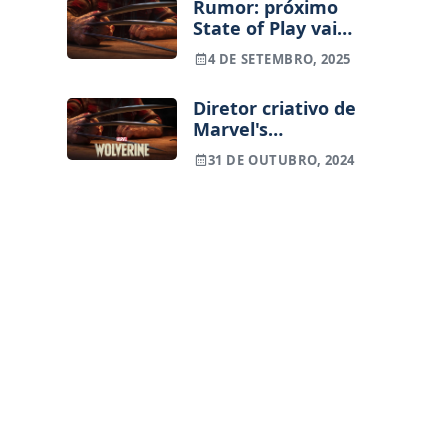
Rumor: próximo
State of Play vai
trazer novidades
4 DE SETEMBRO, 2025
de Marvel's
Wolverine
Diretor criativo de
Marvel's
Wolverine
31 DE OUTUBRO, 2024
abandona projeto