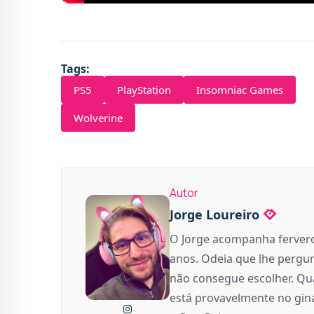
Tags:
PS5
PlayStation
Insomniac Games
Wolverine
Autor
Jorge Loureiro
O Jorge acompanha fervero
anos. Odeia que lhe pergun
não consegue escolher. Qua
está provavelmente no giná