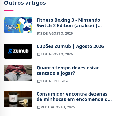
Outros artigos
Fitness Boxing 3 - Nintendo
Switch 2 Edition (análise) |
Treinos refinados, mas ainda
3 DE AGOSTO, 2026
fora de ritmo
Cupões Zumub | Agosto 2026
3 DE AGOSTO, 2026
Quanto tempo deves estar
sentado a jogar?
9 DE ABRIL, 2026
Consumidor encontra dezenas
de minhocas em encomenda de
proteína
29 DE AGOSTO, 2025