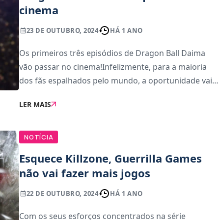
cinema
23 DE OUTUBRO, 2024
HÁ 1 ANO
Os primeiros três episódios de Dragon Ball Daima
vão passar no cinema!Infelizmente, para a maioria
dos fãs espalhados pelo mundo, a oportunidade vai
passar ao lado porque a iniciativa da Toei Animation
LER MAIS
é restrita à América do Norte (Estados Un
NOTÍCIA
Esquece Killzone, Guerrilla Games
não vai fazer mais jogos
22 DE OUTUBRO, 2024
HÁ 1 ANO
Com os seus esforços concentrados na série