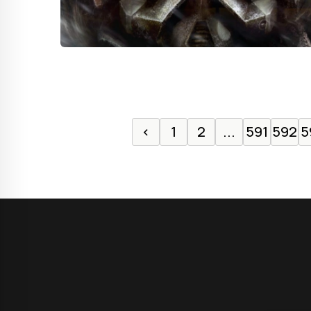
‹
1
2
...
591
592
5