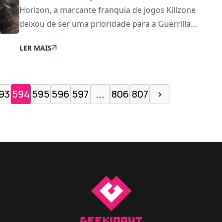
Horizon, a marcante franquia de jogos Killzone
deixou de ser uma prioridade para a Guerrilla
Games.A decisão de abandonar o título tão sombrio
LER MAIS
e violento marcou o fim da franquia, à medida que o
estúd
93
594
595
596
597
...
806
807
›