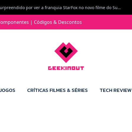
Carlos Ferreira diz: Fiquei surpreendido por ver a franquia StarFox no novo filme do Super Mario Galaxy - O filme. Boa! O tema de espaço está de novo na moda.
Jorge Loureiro | Fearme diz: A versão da Switch 2 tem censura... mas também não perdes muito.
omponentes | Códigos & Descontos
e com vontade para comprar para a Switch 2 :P
Jorge Loureiro | Fearme diz: Boas, obrigado pelo teu comentário. Talvez seja verdade que a Microsoft está a tentar redefinir o futuro dos jogos, mas para uma marca que já trocou de estratégia tantas vezes, é difícil acreditar em mais uma virada de direção. Basta lembrar do Kinect, da aposta no cloud gaming, ou mesmo do discurso de que os exclusivos eram "essenciais": todas essas promessas acabaram por perder força com o tempo. Além disso, há um ponto chave que estás a ignorar: as consolas Xbox. Está à vista que foram praticamente abandonadas. Quem comprou uma Xbox Series X a pensar que ia ser a máquina indispensável para jogar exclusivos, ficou a arder, porque hoje esses jogos chegam também ao PC e, cada vez mais, até à concorrência. Isso mina a identidade da marca e enfraquece a confiança dos jogadores. A PlayStation até pode estar a lançar alguns jogos na Xbox como o Helldivers 2, mas não é o catálogo inteiro. Desta forma, as consolas PS5 continuam a ter valor.
 JOGOS
CRÍTICAS FILMES & SÉRIES
TECH REVIEW