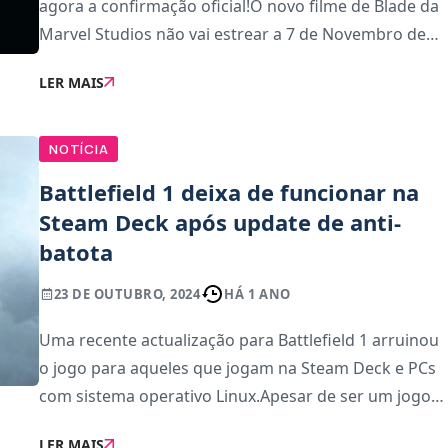
agora a confirmação oficial!O novo filme de Blade da
Marvel Studios não vai estrear a 7 de Novembro de
2025 como originalmente anunciado. O filme foi
LER MAIS
completamente removido do calendário de lança
NOTÍCIA
Battlefield 1 deixa de funcionar na
Steam Deck após update de anti-
batota
23 DE OUTUBRO, 2024
HÁ 1 ANO
Uma recente actualização para Battlefield 1 arruinou
o jogo para aqueles que jogam na Steam Deck e PCs
com sistema operativo Linux.Apesar de ser um jogo
de 2016, o jogo permanece popular nos dias de hoje.
LER MAIS