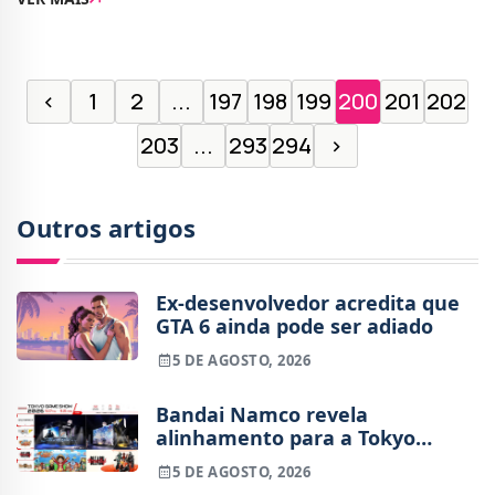
Switch, sem propriamente comprometer a
exclusividade dos
‹
1
2
...
197
198
199
200
201
202
203
...
293
294
›
Outros artigos
Ex-desenvolvedor acredita que
GTA 6 ainda pode ser adiado
5 DE AGOSTO, 2026
Bandai Namco revela
alinhamento para a Tokyo
Game Show 2026
5 DE AGOSTO, 2026