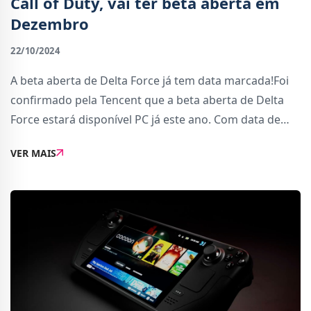
Call of Duty, vai ter beta aberta em
Dezembro
22/10/2024
A beta aberta de Delta Force já tem data marcada!Foi
confirmado pela Tencent que a beta aberta de Delta
Force estará disponível PC já este ano. Com data de
lançamento anunciada para 5 de dezembro, a beta é
VER MAIS
uma oportunidade para começar a jogar