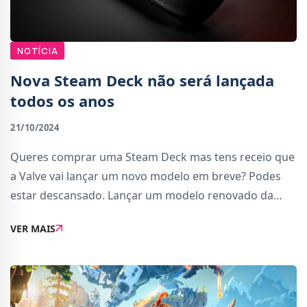
NOTÍCIA
Nova Steam Deck não será lançada
todos os anos
21/10/2024
Queres comprar uma Steam Deck mas tens receio que
a Valve vai lançar um novo modelo em breve? Podes
estar descansado. Lançar um modelo renovado da
Steam Deck todos os anos não faz parte dos planos da
VER MAIS
Valve.Espera.... como é que sabes isto?Esta in