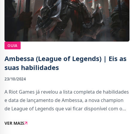
GUIA
Ambessa (League of Legends) | Eis as
suas habilidades
23/10/2024
A Riot Games já revelou a lista completa de habilidades
e data de lançamento de Ambessa, a nova champion
de League of Legends que vai ficar disponível com o
Patch 14.22.Ambessa Medarda é uma das
VER MAIS
personagens do universo League of Legends
apresenta