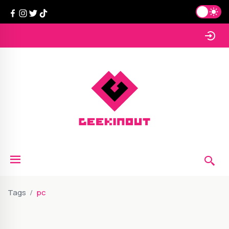
Tags
pc