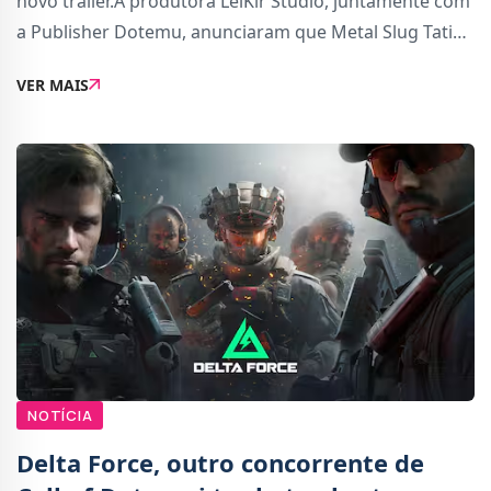
novo trailer.A produtora LeiKir Studio, juntamente com
a Publisher Dotemu, anunciaram que Metal Slug Tatics
chega, apenas digitalmente, a 5 de dezembro para
VER MAIS
PlayStation 5, PlayStation 4, Xbox Series
NOTÍCIA
Delta Force, outro concorrente de