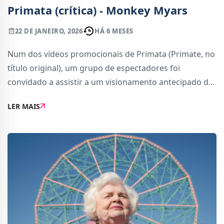
Primata (crítica) - Monkey Myars
22 DE JANEIRO, 2026
HÁ 6 MESES
Num dos vídeos promocionais de Primata (Primate, no
título original), um grupo de espectadores foi
convidado a assistir a um visionamento antecipado do
filme. As imagens não mostram o que está no ecrã,
LER MAIS
focam nas reações da plateia: rostos em c