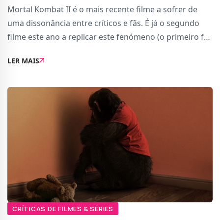
Mortal Kombat II é o mais recente filme a sofrer de
uma dissonância entre críticos e fãs. É já o segundo
filme este ano a replicar este fenómeno (o primeiro foi
Super Mario Bros. Galaxy: O Filme) e, depois de o ver,
LER MAIS
consigo explicar exatamente
CRÍTICAS DE FILMES & SÉRIES