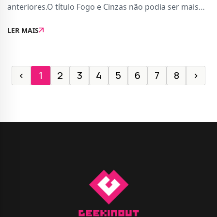
anteriores.O título Fogo e Cinzas não podia ser mais
simbólico: o terceiro Avatar tem nas mãos o futuro da
LER MAIS
franquia. James Cameron já admitiu q
‹
1
2
3
4
5
6
7
8
›