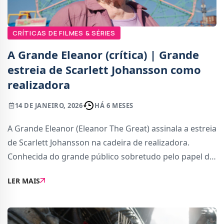
CRÍTICAS DE FILMES & SÉRIES
A Grande Eleanor (crítica) | Grande
estreia de Scarlett Johansson como
realizadora
14 DE JANEIRO, 2026
HÁ 6 MESES
A Grande Eleanor (Eleanor The Great) assinala a estreia
de Scarlett Johansson na cadeira de realizadora.
Conhecida do grande público sobretudo pelo papel de
Black Widow no Universo Cinemático da Marvel,
LER MAIS
Johansson demonstra aqui compreender os ingre