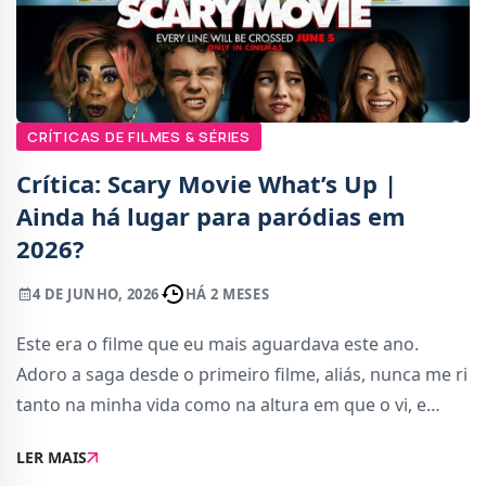
CRÍTICAS DE FILMES & SÉRIES
Crítica: Scary Movie What’s Up |
Ainda há lugar para paródias em
2026?
4 DE JUNHO, 2026
HÁ 2 MESES
Este era o filme que eu mais aguardava este ano.
Adoro a saga desde o primeiro filme, aliás, nunca me ri
tanto na minha vida como na altura em que o vi, e
ainda guardo essa memória com carinho. Por isso,
LER MAIS
quando soube que ia haver um sexto filme, co