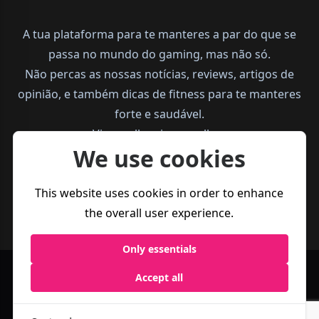
A tua plataforma para te manteres a par do que se
passa no mundo do gaming, mas não só.
Não percas as nossas notícias, reviews, artigos de
opinião, e também dicas de fitness para te manteres
forte e saudável.
Vive melhor, joga melhor.
We use cookies
This website uses cookies in order to enhance
the overall user experience.
Only essentials
Accept all
Política de
Termos e
Business
Privacidade
Condições