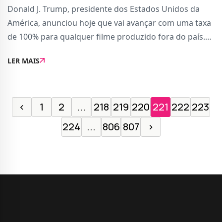
Donald J. Trump, presidente dos Estados Unidos da
América, anunciou hoje que vai avançar com uma taxa
de 100% para qualquer filme produzido fora do país.O
anúncio foi feito através da rede Truth Social, onde
LER MAIS
Trump afirmou:O nosso negócio de faz
‹
1
2
...
218
219
220
221
222
223
224
...
806
807
›