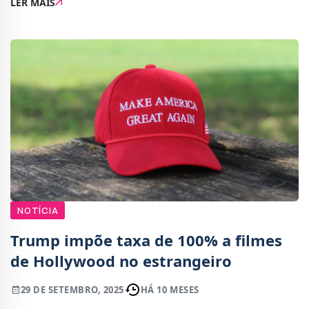
LER MAIS
à Reebok para lançar três pares d
NOTÍCIA
Trump impõe taxa de 100% a filmes
de Hollywood no estrangeiro
29 DE SETEMBRO, 2025
HÁ 10 MESES