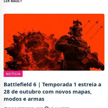
LER MAIS
abordou o desempenho da sua nova pro
NOTÍCIA
Battlefield 6 | Temporada 1 estreia a
28 de outubro com novos mapas,
modos e armas