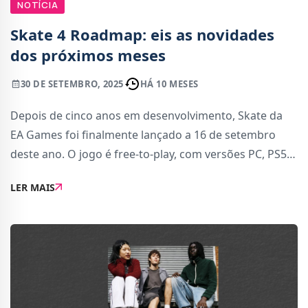
NOTÍCIA
Skate 4 Roadmap: eis as novidades
dos próximos meses
30 DE SETEMBRO, 2025
HÁ 10 MESES
Depois de cinco anos em desenvolvimento, Skate da
EA Games foi finalmente lançado a 16 de setembro
deste ano. O jogo é free-to-play, com versões PC, PS5,
Xbox Series X | S, PS4 e Xbox One, e encontra-se em
LER MAIS
Acesso Antecipado, o que significa que va