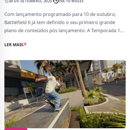
30 DE SETEMBRO, 2025
HÁ 10 MESES
Com lançamento programado para 10 de outubro,
Battlefield 6 já tem definido o seu primeiro grande
plano de conteúdos pós lançamento. A Temporada 1
começa oficialmente a 28 de outubro e vai trazer
LER MAIS
novidades gratuitas em todas as plataformas, inc