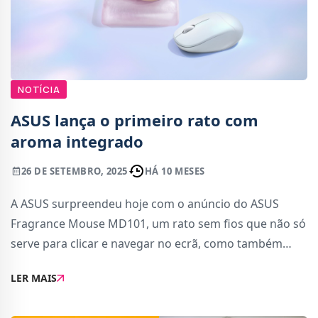
NOTÍCIA
ASUS lança o primeiro rato com
aroma integrado
26 DE SETEMBRO, 2025
HÁ 10 MESES
A ASUS surpreendeu hoje com o anúncio do ASUS
Fragrance Mouse MD101, um rato sem fios que não só
serve para clicar e navegar no ecrã, como também
liberta fragrâncias personalizáveis. Durante a sessão,
LER MAIS
conduzida pelo perfumista Lourenço Lucen