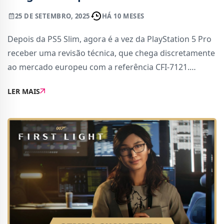
25 DE SETEMBRO, 2025
HÁ 10 MESES
Depois da PS5 Slim, agora é a vez da PlayStation 5 Pro
receber uma revisão técnica, que chega discretamente
ao mercado europeu com a referência CFI-7121.
Segundo as informações avançadas, este novo modelo
LER MAIS
não trará grandes mudanças, mas pro