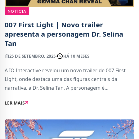
NOTÍCIA
007 First Light | Novo trailer
apresenta a personagem Dr. Selina
Tan
25 DE SETEMBRO, 2025
HÁ 10 MESES
A IO Interactive revelou um novo trailer de 007 First
Light, onde destaca uma das figuras centrais da
narrativa, a Dr. Selina Tan. A personagem é
interpretada pela atriz britânica Gemma Chan,
LER MAIS
conhecida pelo seu continuo talento em cinema e
televis�