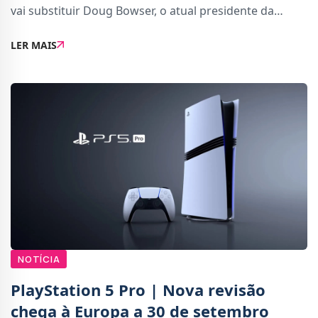
vai substituir Doug Bowser, o atual presidente da
Nintendo of America. A mudança terá efeito a 31 de
LER MAIS
dezembro de 2025.Doug Bowser, que antes
NOTÍCIA
PlayStation 5 Pro | Nova revisão
chega à Europa a 30 de setembro