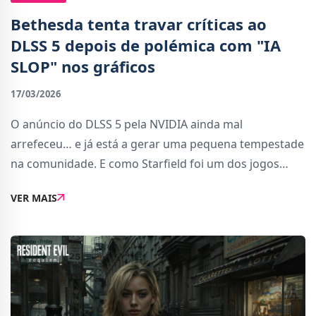
Bethesda tenta travar críticas ao
DLSS 5 depois de polémica com "IA
SLOP" nos gráficos
17/03/2026
O anúncio do DLSS 5 pela NVIDIA ainda mal
arrefeceu… e já está a gerar uma pequena tempestade
na comunidade. E como Starfield foi um dos jogos
usados para demonstrar a tecnologia, a Bethesda
VER MAIS
acabou por ser arrastada para o meio da discussão.A n