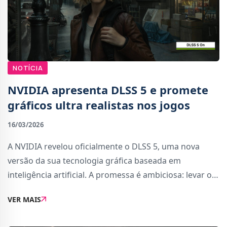
NOTÍCIA
NVIDIA apresenta DLSS 5 e promete
gráficos ultra realistas nos jogos
16/03/2026
A NVIDIA revelou oficialmente o DLSS 5, uma nova
versão da sua tecnologia gráfica baseada em
inteligência artificial. A promessa é ambiciosa: levar os
jogos para um nível de realismo que até agora estava
VER MAIS
mais associado ao cinema do que ao gamin