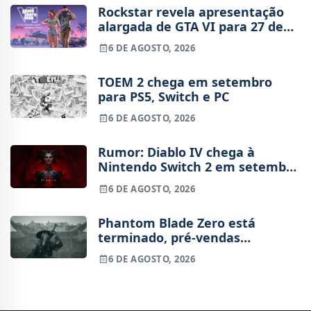
Rockstar revela apresentação
alargada de GTA VI para 27 de
agosto
6 DE AGOSTO, 2026
TOEM 2 chega em setembro
para PS5, Switch e PC
6 DE AGOSTO, 2026
Rumor: Diablo IV chega à
Nintendo Switch 2 em setembro
e vai custar o preço de um jogo
6 DE AGOSTO, 2026
novo
Phantom Blade Zero está
terminado, pré-vendas
começam na próxima semana
6 DE AGOSTO, 2026