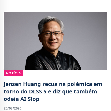
autonomia para todo o dia.Chama-se RTX Spark
Superchip
NOTÍCIA
Jensen Huang recua na polémica em
torno do DLSS 5 e diz que também
odeia AI Slop
25/03/2026