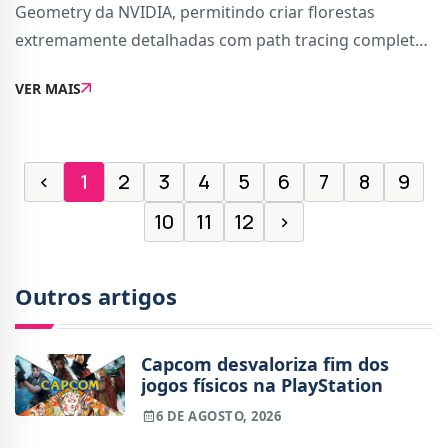
Geometry da NVIDIA, permitindo criar florestas
extremamente detalhadas com path tracing completo,
algo que até agora era praticamente impossível em
VER MAIS
tempo real.A revelação foi feita pela NVIDIA
‹
1
2
3
4
5
6
7
8
9
10
11
12
›
Outros artigos
Capcom desvaloriza fim dos
jogos físicos na PlayStation
6 DE AGOSTO, 2026