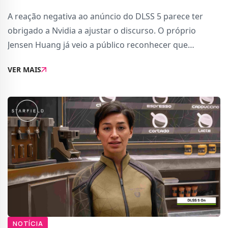
A reação negativa ao anúncio do DLSS 5 parece ter
obrigado a Nvidia a ajustar o discurso. O próprio
Jensen Huang já veio a público reconhecer que
percebe as críticas dos jogadores.Numa entrevista
VER MAIS
recente com Lex Fridman, o CEO afirmou que tamb
NOTÍCIA