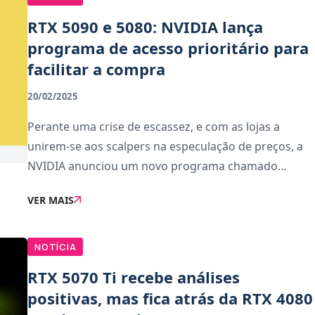
RTX 5090 e 5080: NVIDIA lança
programa de acesso prioritário para
facilitar a compra
20/02/2025
Perante uma crise de escassez, e com as lojas a
unirem-se aos scalpers na especulação de preços, a
NVIDIA anunciou um novo programa chamado
Verified Priority Access, destinado a facilitar a
VER MAIS
compra das cobiçadas placas gráficas da série RTX
50.
NOTÍCIA
RTX 5070 Ti recebe análises
positivas, mas fica atrás da RTX 4080