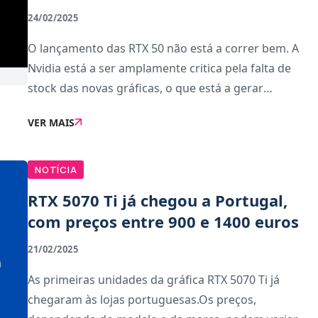
24/02/2025
O lançamento das RTX 50 não está a correr bem. A
Nvidia está a ser amplamente critica pela falta de
stock das novas gráficas, o que está a gerar
especulação de preço e valores elevados, e também
VER MAIS
pelos ganhos de desempenho marginais comparat
NOTÍCIA
RTX 5070 Ti já chegou a Portugal,
com preços entre 900 e 1400 euros
21/02/2025
As primeiras unidades da gráfica RTX 5070 Ti já
chegaram às lojas portuguesas.Os preços,