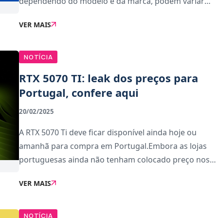
dependendo do modelo e da marca, podem variar
entre 900 e 1400 euros. As marcas com os melhores
VER MAIS
preços são a MSI e Gigabyte, com vários modelos na
casa do
NOTÍCIA
RTX 5070 TI: leak dos preços para
Portugal, confere aqui
20/02/2025
A RTX 5070 Ti deve ficar disponível ainda hoje ou
amanhã para compra em Portugal.Embora as lojas
portuguesas ainda não tenham colocado preço nos
vários modelos da gráfica, houve uma fuga dos
VER MAIS
valores através da meta descrição da PC
Componente
NOTÍCIA