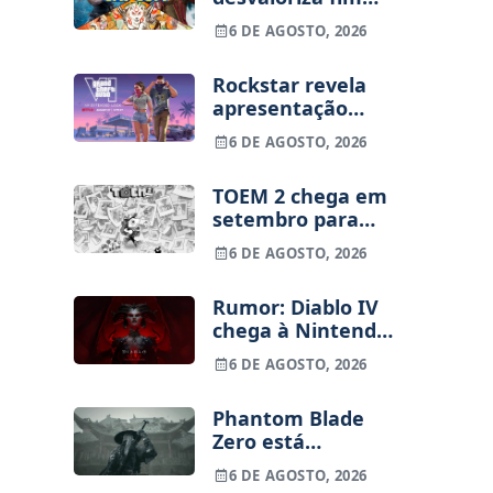
dos jogos físicos
6 DE AGOSTO, 2026
na PlayStation
Rockstar revela
apresentação
alargada de GTA
6 DE AGOSTO, 2026
VI para 27 de
agosto
TOEM 2 chega em
setembro para
PS5, Switch e PC
6 DE AGOSTO, 2026
Rumor: Diablo IV
chega à Nintendo
Switch 2 em
6 DE AGOSTO, 2026
setembro e vai
custar o preço de
Phantom Blade
um jogo novo
Zero está
terminado, pré-
6 DE AGOSTO, 2026
vendas começam