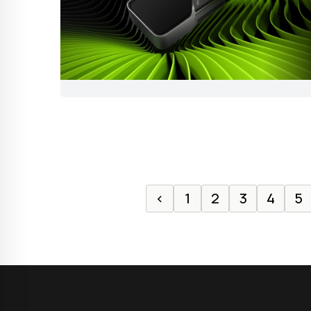
‹
1
2
3
4
5