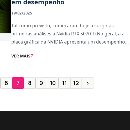
em desempenho
19/02/2025
Tal como previsto, começaram hoje a surgir as
primeiras análises à Nvidia RTX 5070 Ti.No geral, a a
placa gráfica da NVIDIA apresenta um desempenho
sólido em todos os cenários, embora as melhorias
VER MAIS
em relação à geração anterior (RTX 40) sej
6
7
8
9
10
11
12
›