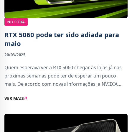
NOTÍCIA
RTX 5060 pode ter sido adiada para
maio
20/03/2025
Quem esperava ver a RTX 5060 chegar às lojas já nas
próximas semanas pode ter de esperar um pouco
mais. De acordo com novas informações, a NVIDIA
notificou os seus parceiros de que o lançamento da
VER MAIS
RTX 5060 Ti foi adiado para meados de abril, en