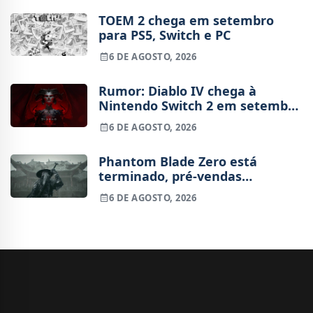
TOEM 2 chega em setembro
para PS5, Switch e PC
6 DE AGOSTO, 2026
Rumor: Diablo IV chega à
Nintendo Switch 2 em setembro
e vai custar o preço de um jogo
6 DE AGOSTO, 2026
novo
Phantom Blade Zero está
terminado, pré-vendas
começam na próxima semana
6 DE AGOSTO, 2026