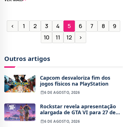
disponibilidade do stock permanece um grande
desafio.
‹
1
2
3
4
5
6
7
8
9
10
11
12
›
Outros artigos
Capcom desvaloriza fim dos
jogos físicos na PlayStation
6 DE AGOSTO, 2026
Rockstar revela apresentação
alargada de GTA VI para 27 de
agosto
6 DE AGOSTO, 2026