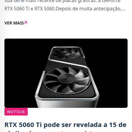
sua série mais recente de placas gráficas: a GeForce
RTX 5060 Ti e RTX 5060.Depois de muita antecipação,
porque estes costumam ser os modelos que oferecem
VER MAIS
melhor relação entre qualidade / desem
NOTÍCIA
RTX 5060 Ti pode ser revelada a 15 de