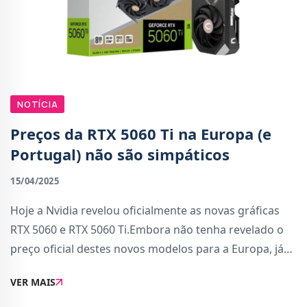
NOTÍCIA
Preços da RTX 5060 Ti na Europa (e
Portugal) não são simpáticos
15/04/2025
Hoje a Nvidia revelou oficialmente as novas gráficas
RTX 5060 e RTX 5060 Ti.Embora não tenha revelado o
preço oficial destes novos modelos para a Europa, já
existem algumas lojas com as páginas de produto
VER MAIS
criadas e com preço marcado. Por isso,