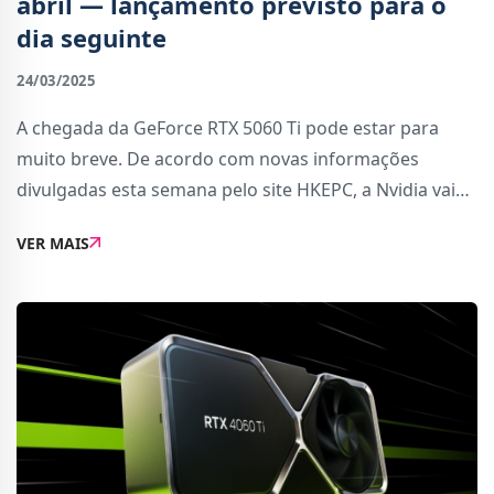
abril — lançamento previsto para o
dia seguinte
24/03/2025
A chegada da GeForce RTX 5060 Ti pode estar para
muito breve. De acordo com novas informações
divulgadas esta semana pelo site HKEPC, a Nvidia vai
revelar oficialmente a placa gráfica a 15 de abril, com
VER MAIS
lançamento e início das vendas já no dia