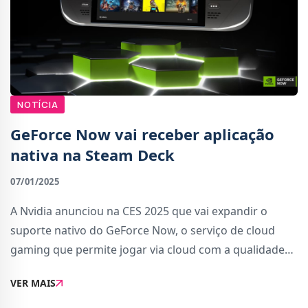
NOTÍCIA
GeForce Now vai receber aplicação
nativa na Steam Deck
07/01/2025
A Nvidia anunciou na CES 2025 que vai expandir o
suporte nativo do GeForce Now, o serviço de cloud
gaming que permite jogar via cloud com a qualidade
das placas gráficas RTX.Uma das grandes novidades é
VER MAIS
o lançamento de uma aplicação nativa para