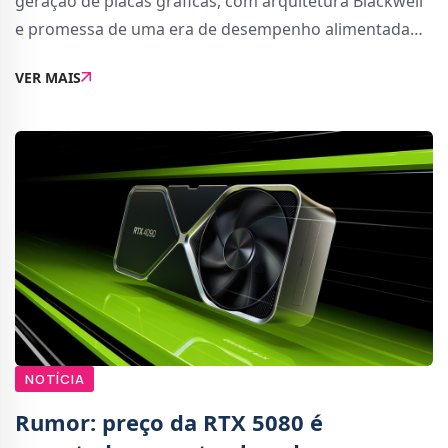
geração de placas gráficas, com arquitetura Blackwell
e promessa de uma era de desempenho alimentada
por IA.Desta nova geração fazem parte as placas
VER MAIS
gráficas RTX 5090, RTX 5080, RTX 5070 Ti e
NOTÍCIA
Rumor: preço da RTX 5080 é