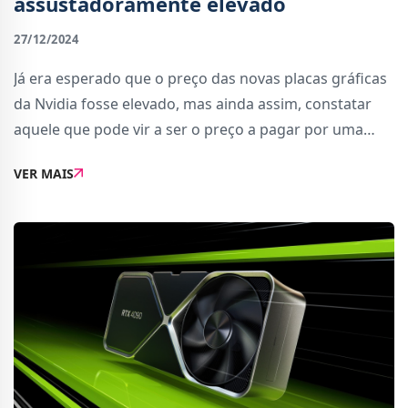
assustadoramente elevado
27/12/2024
Já era esperado que o preço das novas placas gráficas
da Nvidia fosse elevado, mas ainda assim, constatar
aquele que pode vir a ser o preço a pagar por uma
placa gráfica de nova geração é digno de um ataque
VER MAIS
cardíaco para quem prefere jogar n