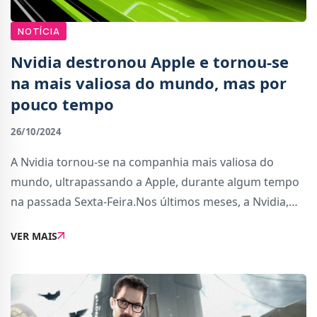
NOTÍCIA
Nvidia destronou Apple e tornou-se
na mais valiosa do mundo, mas por
pouco tempo
26/10/2024
A Nvidia tornou-se na companhia mais valiosa do
mundo, ultrapassando a Apple, durante algum tempo
na passada Sexta-Feira.Nos últimos meses, a Nvidia,
Microsoft e Apple têm estado próximas no valor de
VER MAIS
mercado, tal como mostra o gráfico mais abaixo