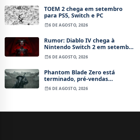
TOEM 2 chega em setembro
para PS5, Switch e PC
6 DE AGOSTO, 2026
Rumor: Diablo IV chega à
Nintendo Switch 2 em setembro
e vai custar o preço de um jogo
6 DE AGOSTO, 2026
novo
Phantom Blade Zero está
terminado, pré-vendas
começam na próxima semana
6 DE AGOSTO, 2026