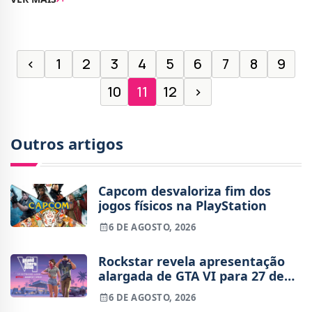
soprar nova vida no conteúdo existente
‹
1
2
3
4
5
6
7
8
9
10
11
12
›
Outros artigos
Capcom desvaloriza fim dos
jogos físicos na PlayStation
6 DE AGOSTO, 2026
Rockstar revela apresentação
alargada de GTA VI para 27 de
agosto
6 DE AGOSTO, 2026