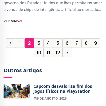
governo dos Estados Unidos que lhes permite retomar
a venda de chips de inteligência artificial ao mercado
chinês. Segundo a BBC, ambas as empresas irão
VER MAIS
entregar 15% das receitas obtidas na Chin
‹
1
2
3
4
5
6
7
8
9
10
11
12
›
Outros artigos
Capcom desvaloriza fim dos
jogos físicos na PlayStation
6 DE AGOSTO, 2026