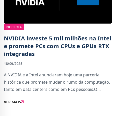
NOTÍCIA
NVIDIA investe 5 mil milhões na Intel
e promete PCs com CPUs e GPUs RTX
integradas
18/09/2025
A NVIDIA e a Intel anunciaram hoje uma parceria
histórica que promete mudar o rumo da computação,
tanto em data centers como em PCs pessoais.O
acordo prevê o desenvolvimento conjunto de várias
VER MAIS
gerações de produtos personalizados, combinando a