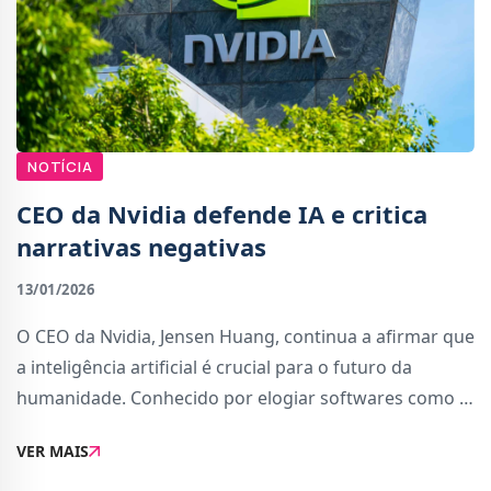
NOTÍCIA
CEO da Nvidia defende IA e critica
narrativas negativas
13/01/2026
O CEO da Nvidia, Jensen Huang, continua a afirmar que
a inteligência artificial é crucial para o futuro da
humanidade. Conhecido por elogiar softwares como o
ChatGPT, Huang destacou recentemente num podcast
VER MAIS
que a IA já está a transformar praticam