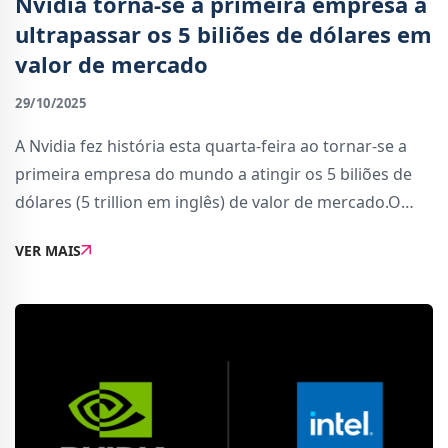
Nvidia torna-se a primeira empresa a
ultrapassar os 5 biliões de dólares em
valor de mercado
29/10/2025
A Nvidia fez história esta quarta-feira ao tornar-se a
primeira empresa do mundo a atingir os 5 biliões de
dólares (5 trillion em inglês) de valor de mercado.O
valor astronómico foi alcançado após uma nova
VER MAIS
subida de 4,6% nas ações, impulsion