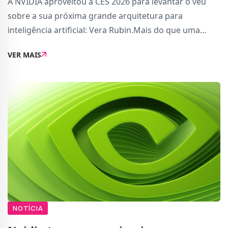
A NVIDIA aproveitou a CES 2026 para levantar o véu
sobre a sua próxima grande arquitetura para
inteligência artificial: Vera Rubin.Mais do que uma
nova geração de GPUs, Rubin representa uma
VER MAIS
mudança de paradigma na forma como a NVIDIA
encara o d
NOTÍCIA