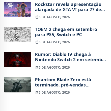
Rockstar revela apresentação
alargada de GTA VI para 27 de
agosto
6 DE AGOSTO, 2026
TOEM 2 chega em setembro
para PS5, Switch e PC
6 DE AGOSTO, 2026
Rumor: Diablo IV chega à
Nintendo Switch 2 em setembro
e vai custar o preço de um jogo
6 DE AGOSTO, 2026
novo
Phantom Blade Zero está
terminado, pré-vendas
começam na próxima semana
6 DE AGOSTO, 2026