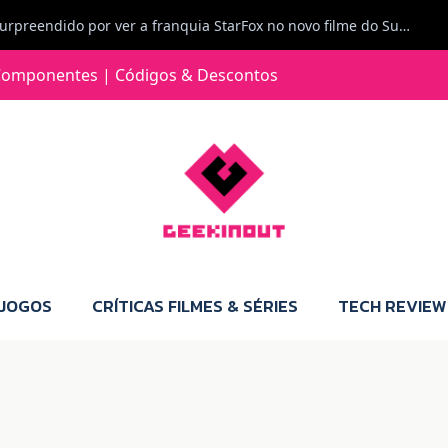
Carlos Ferreira diz: Fiquei surpreendido por ver a franquia StarFox no novo filme do Super Mario Galaxy - O filme. Boa! O tema de espaço está de novo na moda.
Jorge Loureiro | Fearme diz: A versão da Switch 2 tem censura... mas também não perdes muito.
omponentes | Códigos & Descontos
e com vontade para comprar para a Switch 2 :P
Jorge Loureiro | Fearme diz: Boas, obrigado pelo teu comentário. Talvez seja verdade que a Microsoft está a tentar redefinir o futuro dos jogos, mas para uma marca que já trocou de estratégia tantas vezes, é difícil acreditar em mais uma virada de direção. Basta lembrar do Kinect, da aposta no cloud gaming, ou mesmo do discurso de que os exclusivos eram "essenciais": todas essas promessas acabaram por perder força com o tempo. Além disso, há um ponto chave que estás a ignorar: as consolas Xbox. Está à vista que foram praticamente abandonadas. Quem comprou uma Xbox Series X a pensar que ia ser a máquina indispensável para jogar exclusivos, ficou a arder, porque hoje esses jogos chegam também ao PC e, cada vez mais, até à concorrência. Isso mina a identidade da marca e enfraquece a confiança dos jogadores. A PlayStation até pode estar a lançar alguns jogos na Xbox como o Helldivers 2, mas não é o catálogo inteiro. Desta forma, as consolas PS5 continuam a ter valor.
 JOGOS
CRÍTICAS FILMES & SÉRIES
TECH REVIEW