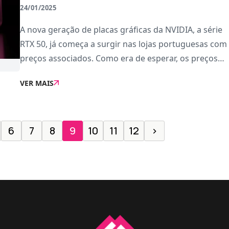
24/01/2025
A nova geração de placas gráficas da NVIDIA, a série
RTX 50, já começa a surgir nas lojas portuguesas com
preços associados. Como era de esperar, os preços
não são para todos os bolsos.A RTX 5080, uma das
VER MAIS
opções de topo dentro da nova arq
6
7
8
9
10
11
12
›