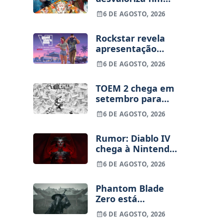
dos jogos físicos
6 DE AGOSTO, 2026
na PlayStation
Rockstar revela
apresentação
alargada de GTA
6 DE AGOSTO, 2026
VI para 27 de
agosto
TOEM 2 chega em
setembro para
PS5, Switch e PC
6 DE AGOSTO, 2026
Rumor: Diablo IV
chega à Nintendo
Switch 2 em
6 DE AGOSTO, 2026
setembro e vai
custar o preço de
Phantom Blade
um jogo novo
Zero está
terminado, pré-
6 DE AGOSTO, 2026
vendas começam