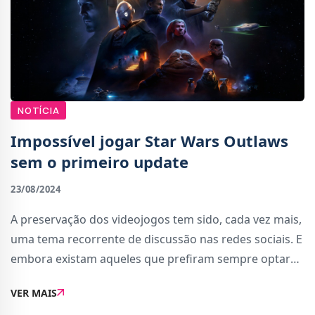
NOTÍCIA
Impossível jogar Star Wars Outlaws
sem o primeiro update
23/08/2024
A preservação dos videojogos tem sido, cada vez mais,
uma tema recorrente de discussão nas redes sociais. E
embora existam aqueles que prefiram sempre optar
pelo formato físico para serem &quot;donos&quot; do
VER MAIS
jogo independentemente do que aconte�