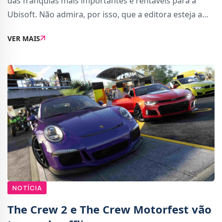
das franquias mais importantes e rentáveis para a
Ubisoft. Não admira, por isso, que a editora esteja a
investir ainda mais para continuar a expandir
VER MAIS
Assassin&#039;s Creed para novos horizontes.Com
NOTÍCIA
The Crew 2 e The Crew Motorfest vão