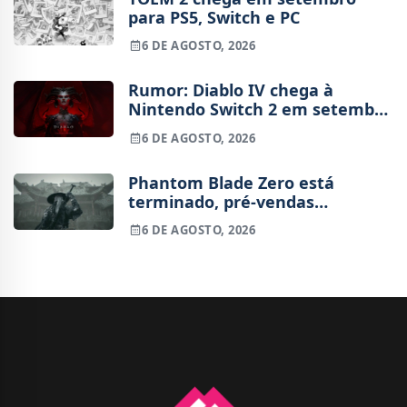
para PS5, Switch e PC
6 DE AGOSTO, 2026
Rumor: Diablo IV chega à
Nintendo Switch 2 em setembro
e vai custar o preço de um jogo
6 DE AGOSTO, 2026
novo
Phantom Blade Zero está
terminado, pré-vendas
começam na próxima semana
6 DE AGOSTO, 2026