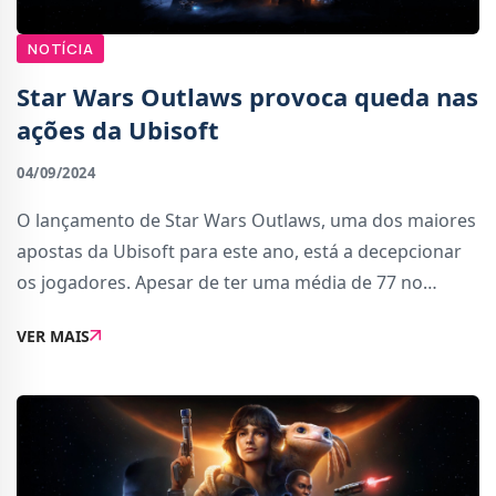
NOTÍCIA
Star Wars Outlaws provoca queda nas
ações da Ubisoft
04/09/2024
O lançamento de Star Wars Outlaws, uma dos maiores
apostas da Ubisoft para este ano, está a decepcionar
os jogadores. Apesar de ter uma média de 77 no
Metacritic da crítica especializada, tem apenas 51 nas
VER MAIS
análises dos utilizadores uns furos aba