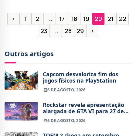
‹
1
2
...
17
18
19
20
21
22
23
...
28
29
›
Outros artigos
Capcom desvaloriza fim dos
jogos físicos na PlayStation
6 DE AGOSTO, 2026
Rockstar revela apresentação
alargada de GTA VI para 27 de
agosto
6 DE AGOSTO, 2026
TOEM 2 chega em setembro