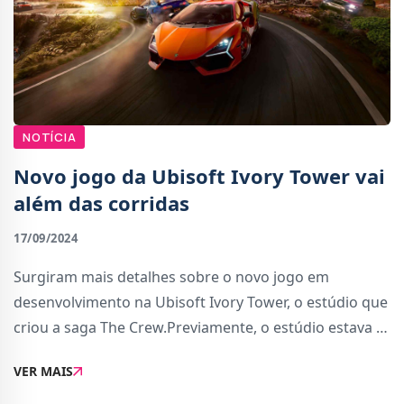
NOTÍCIA
Novo jogo da Ubisoft Ivory Tower vai
além das corridas
17/09/2024
Surgiram mais detalhes sobre o novo jogo em
desenvolvimento na Ubisoft Ivory Tower, o estúdio que
criou a saga The Crew.Previamente, o estúdio estava a
contratar para um novo projecto e o mais lógico seria
VER MAIS
continuar a trabalhar na série que criou