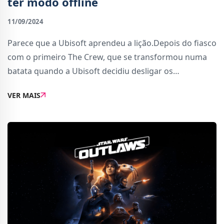
ter modo offline
11/09/2024
Parece que a Ubisoft aprendeu a lição.Depois do fiasco
com o primeiro The Crew, que se transformou numa
batata quando a Ubisoft decidiu desligar os
servidores, a Ubisoft anunciou que vai adicionar
VER MAIS
modos offline tanto a The Crew 2 como a The Crew Mo