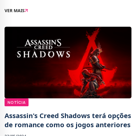
Forward uma nova data para o remake de Prince of
VER MAIS
Persia: The Sands of Time.O remake já foi anuncia
NOTÍCIA
Assassin's Creed Shadows terá opções
de romance como os jogos anteriores