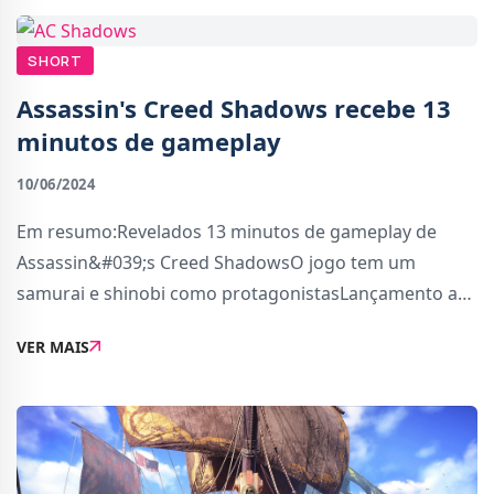
SHORT
Assassin's Creed Shadows recebe 13
minutos de gameplay
10/06/2024
Em resumo:Revelados 13 minutos de gameplay de
Assassin&#039;s Creed ShadowsO jogo tem um
samurai e shinobi como protagonistasLançamento a
15 de NovembroOs fãs de Asssasin&#039;s Creed
VER MAIS
estavam desejosos para ver mais de Assassin&#039;s
Creed Shadows