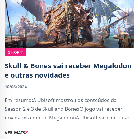
SHORT
Skull & Bones vai receber Megalodon
e outras novidades
10/06/2024
Em resumo:A Ubisoft mostrou os conteúdos da
Season 2 e 3 de Skull and BonesO jogo vai receber
novidades como o MegalodonA Ubisoft vai continuar a
apoiar Skull &amp; Bones com novos conteúdos nos
VER MAIS
próximos meses.No Ubisoft Forward de hoje, mostrou