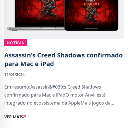
NOTÍCIA
Assassin's Creed Shadows confirmado
para Mac e iPad
11/06/2024
Em resumo:Assassin&#039;s Creed Shadows
confirmado para Mac e iPadO motor Anvil está
integrado no ecossistema da AppleMais jogos da
Ubisoft a caminhoPouco-a-pouco, a Apple está cada
VER MAIS
vez mais investida nos videojogos para Mac e um sinal
disso surgiu