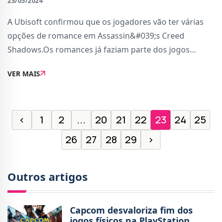
23/05/2024
A Ubisoft confirmou que os jogadores vão ter várias
opções de romance em Assassin&#039;s Creed
Shadows.Os romances já faziam parte dos jogos
anteriores da série e vão regressar no próximo
VER MAIS
capítulo, que leva os jogadores para a época do Jap�
‹
1
2
...
20
21
22
23
24
25
26
27
28
29
›
Outros artigos
Capcom desvaloriza fim dos
jogos físicos na PlayStation