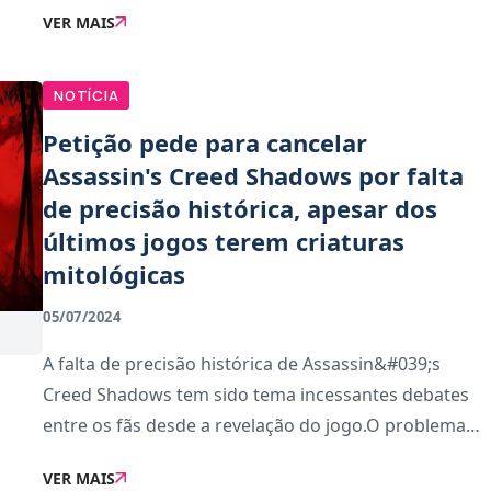
VER MAIS
Ubisoft revelou que está à procura de um Senior
Level
NOTÍCIA
Petição pede para cancelar
Assassin's Creed Shadows por falta
de precisão histórica, apesar dos
últimos jogos terem criaturas
mitológicas
05/07/2024
A falta de precisão histórica de Assassin&#039;s
Creed Shadows tem sido tema incessantes debates
entre os fãs desde a revelação do jogo.O problema
está num dos protagonistas, o samurai africano
VER MAIS
Yasuke. A discussão geralmente anda em torno se Y