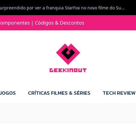
Carlos Ferreira diz: Fiquei surpreendido por ver a franquia StarFox no novo filme do Super Mario Galaxy - O filme. Boa! O tema de espaço está de novo na moda.
Jorge Loureiro | Fearme diz: A versão da Switch 2 tem censura... mas também não perdes muito.
omponentes | Códigos & Descontos
e com vontade para comprar para a Switch 2 :P
Jorge Loureiro | Fearme diz: Boas, obrigado pelo teu comentário. Talvez seja verdade que a Microsoft está a tentar redefinir o futuro dos jogos, mas para uma marca que já trocou de estratégia tantas vezes, é difícil acreditar em mais uma virada de direção. Basta lembrar do Kinect, da aposta no cloud gaming, ou mesmo do discurso de que os exclusivos eram "essenciais": todas essas promessas acabaram por perder força com o tempo. Além disso, há um ponto chave que estás a ignorar: as consolas Xbox. Está à vista que foram praticamente abandonadas. Quem comprou uma Xbox Series X a pensar que ia ser a máquina indispensável para jogar exclusivos, ficou a arder, porque hoje esses jogos chegam também ao PC e, cada vez mais, até à concorrência. Isso mina a identidade da marca e enfraquece a confiança dos jogadores. A PlayStation até pode estar a lançar alguns jogos na Xbox como o Helldivers 2, mas não é o catálogo inteiro. Desta forma, as consolas PS5 continuam a ter valor.
 JOGOS
CRÍTICAS FILMES & SÉRIES
TECH REVIEW