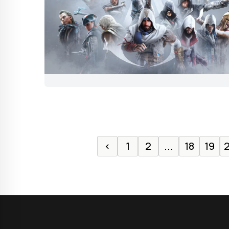
‹
1
2
...
18
19