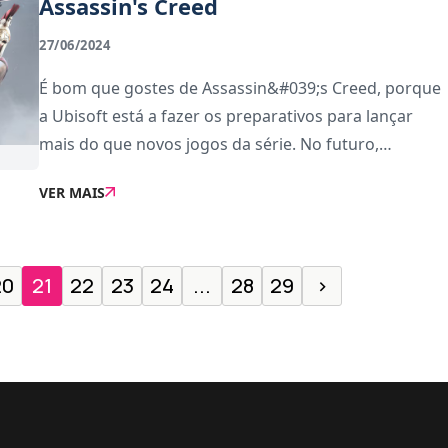
Assassin's Creed
27/06/2024
É bom que gostes de Assassin&#039;s Creed, porque
a Ubisoft está a fazer os preparativos para lançar
mais do que novos jogos da série. No futuro,
também vai lançar remakes dos jogos
VER MAIS
anteriores.Yves Guillemot, CEO da Ubisoft, confirmou
estes pla
20
21
22
23
24
...
28
29
›