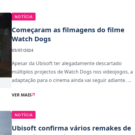
NOTÍCIA
Começaram as filmagens do filme
Watch Dogs
05/07/2024
Apesar da Ubisoft ter alegadamente descartado
múltiplos projectos de Watch Dogs nos videojogos, a
adaptação para o cinema ainda vai seguir adiante. As
filmagens começaram oficialmente esta semana.O
VER MAIS
inesperado anúncio foi feito pela Ubisoft nas r
NOTÍCIA
Ubisoft confirma vários remakes de