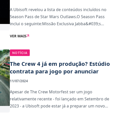
A Ubisoft revelou a lista de conteúdos incluídos no
Season Pass de Star Wars Outlaws.O Season Pass
inclui o seguinte:Missão Exclusiva Jabba&#039;s
GambitCharacter Pack com cosméticos para Kay e
VER MAIS
NixStory Pack 1: Star Wars Outlaws Wild Card2
bundle
NOTÍCIA
The Crew 4 já em produção? Estúdio
contrata para jogo por anunciar
11/07/2024
Apesar de The Crew Motorfest ser um jogo
relativamente recente - foi lançado em Setembro de
2023 - a Ubisoft pode estar já a preparar um novo
jogo.Uma oferta de emprego no site de carreiras da