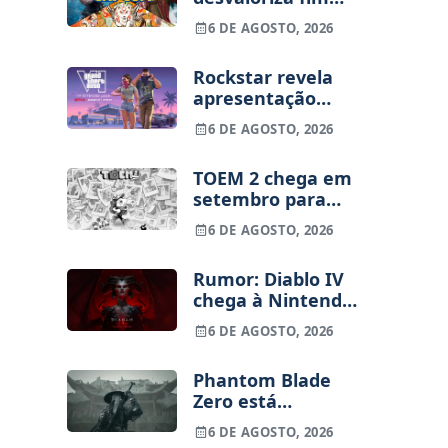
dos jogos físicos
6 DE AGOSTO, 2026
na PlayStation
Rockstar revela
apresentação
alargada de GTA
6 DE AGOSTO, 2026
VI para 27 de
agosto
TOEM 2 chega em
setembro para
PS5, Switch e PC
6 DE AGOSTO, 2026
Rumor: Diablo IV
chega à Nintendo
Switch 2 em
6 DE AGOSTO, 2026
setembro e vai
custar o preço de
Phantom Blade
um jogo novo
Zero está
terminado, pré-
6 DE AGOSTO, 2026
vendas começam