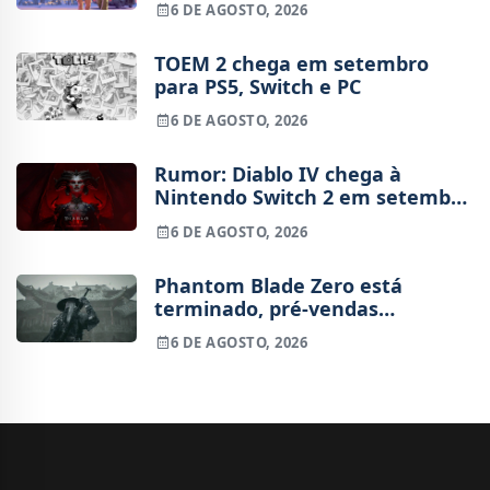
6 DE AGOSTO, 2026
TOEM 2 chega em setembro
para PS5, Switch e PC
6 DE AGOSTO, 2026
Rumor: Diablo IV chega à
Nintendo Switch 2 em setembro
e vai custar o preço de um jogo
6 DE AGOSTO, 2026
novo
Phantom Blade Zero está
terminado, pré-vendas
começam na próxima semana
6 DE AGOSTO, 2026