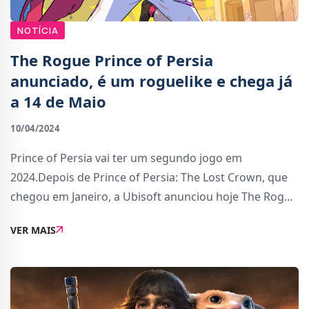
NOTÍCIA
The Rogue Prince of Persia
anunciado, é um roguelike e chega já
a 14 de Maio
10/04/2024
Prince of Persia vai ter um segundo jogo em
2024.Depois de Prince of Persia: The Lost Crown, que
chegou em Janeiro, a Ubisoft anunciou hoje The Rogue
Prince of Persia, um roguelite que vai ser lançado em
VER MAIS
acesso antecipado no Steam a 14 de Maio.Um ro