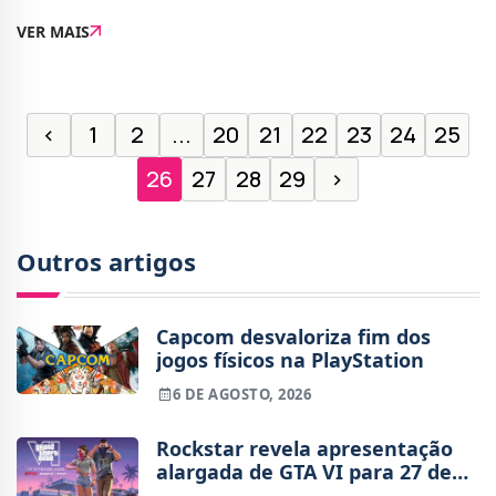
o jogo.O aviso vem na capa do jogo (Wario64 foi o
VER MAIS
primeiro a reparar neste pormenor)
‹
1
2
...
20
21
22
23
24
25
26
27
28
29
›
Outros artigos
Capcom desvaloriza fim dos
jogos físicos na PlayStation
6 DE AGOSTO, 2026
Rockstar revela apresentação
alargada de GTA VI para 27 de
agosto