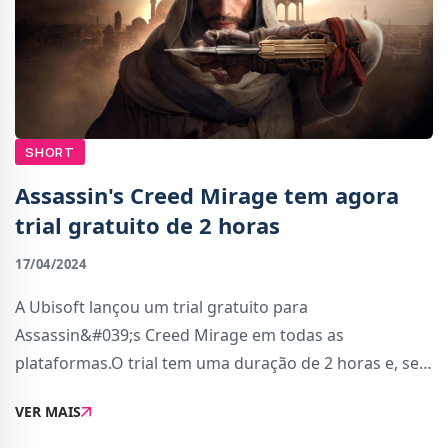
SHORT
Assassin's Creed Mirage tem agora
trial gratuito de 2 horas
17/04/2024
A Ubisoft lançou um trial gratuito para
Assassin&#039;s Creed Mirage em todas as
plataformas.O trial tem uma duração de 2 horas e, se
depois decidires comprar a versão completa, deixa que
VER MAIS
transfiras o teu progresso. O trial está disponível no P