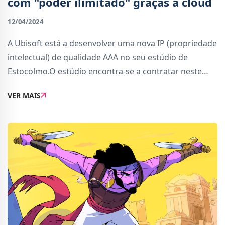
com "poder ilimitado" graças à cloud
12/04/2024
A Ubisoft está a desenvolver uma nova IP (propriedade
intelectual) de qualidade AAA no seu estúdio de
Estocolmo.O estúdio encontra-se a contratar neste
momento para esta nova IP, tendo 8 posições em
VER MAIS
aberto, nomeadamente para Art Director, Senior