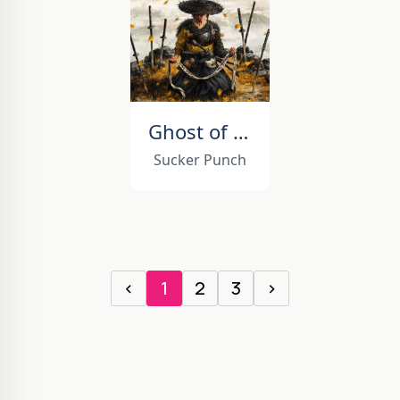
Ghost of Yôtei
Sucker Punch
‹
1
2
3
›