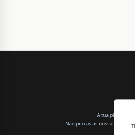
A tua plataform
Não percas as nossas notícias,
T