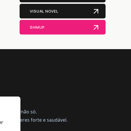
VISUAL NOVEL
SHMUP
ing, mas não só.
a te manteres forte e saudável.
er