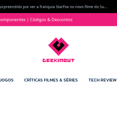
Carlos Ferreira diz: Fiquei surpreendido por ver a franquia StarFox no novo filme do Super Mario Galaxy - O filme. Boa! O tema de espaço está de novo na moda.
Jorge Loureiro | Fearme diz: A versão da Switch 2 tem censura... mas também não perdes muito.
omponentes | Códigos & Descontos
e com vontade para comprar para a Switch 2 :P
Jorge Loureiro | Fearme diz: Boas, obrigado pelo teu comentário. Talvez seja verdade que a Microsoft está a tentar redefinir o futuro dos jogos, mas para uma marca que já trocou de estratégia tantas vezes, é difícil acreditar em mais uma virada de direção. Basta lembrar do Kinect, da aposta no cloud gaming, ou mesmo do discurso de que os exclusivos eram "essenciais": todas essas promessas acabaram por perder força com o tempo. Além disso, há um ponto chave que estás a ignorar: as consolas Xbox. Está à vista que foram praticamente abandonadas. Quem comprou uma Xbox Series X a pensar que ia ser a máquina indispensável para jogar exclusivos, ficou a arder, porque hoje esses jogos chegam também ao PC e, cada vez mais, até à concorrência. Isso mina a identidade da marca e enfraquece a confiança dos jogadores. A PlayStation até pode estar a lançar alguns jogos na Xbox como o Helldivers 2, mas não é o catálogo inteiro. Desta forma, as consolas PS5 continuam a ter valor.
 JOGOS
CRÍTICAS FILMES & SÉRIES
TECH REVIEW