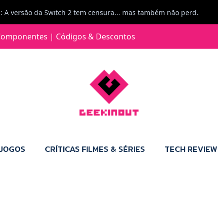
Jorge Loureiro | Fearme diz: A versão da Switch 2 tem censura... mas também não perdes muito.
e com vontade para comprar para a Switch 2 :P
omponentes | Códigos & Descontos
Jorge Loureiro | Fearme diz: Boas, obrigado pelo teu comentário. Talvez seja verdade que a Microsoft está a tentar redefinir o futuro dos jogos, mas para uma marca que já trocou de estratégia tantas vezes, é difícil acreditar em mais uma virada de direção. Basta lembrar do Kinect, da aposta no cloud gaming, ou mesmo do discurso de que os exclusivos eram "essenciais": todas essas promessas acabaram por perder força com o tempo. Além disso, há um ponto chave que estás a ignorar: as consolas Xbox. Está à vista que foram praticamente abandonadas. Quem comprou uma Xbox Series X a pensar que ia ser a máquina indispensável para jogar exclusivos, ficou a arder, porque hoje esses jogos chegam também ao PC e, cada vez mais, até à concorrência. Isso mina a identidade da marca e enfraquece a confiança dos jogadores. A PlayStation até pode estar a lançar alguns jogos na Xbox como o Helldivers 2, mas não é o catálogo inteiro. Desta forma, as consolas PS5 continuam a ter valor.
 JOGOS
CRÍTICAS FILMES & SÉRIES
TECH REVIEW