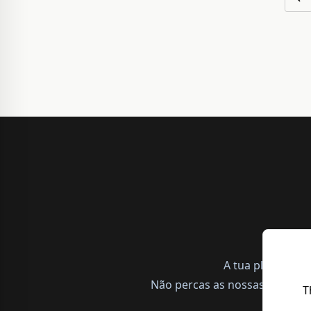
A tua plataform
Não percas as nossas notícias,
T