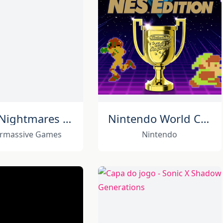
Little Nightmares III
Nintendo World Championships: NES Edition
rmassive Games
Nintendo