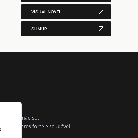
VISUAL NOVEL
SHMUP
ing, mas não só.
a te manteres forte e saudável.
er