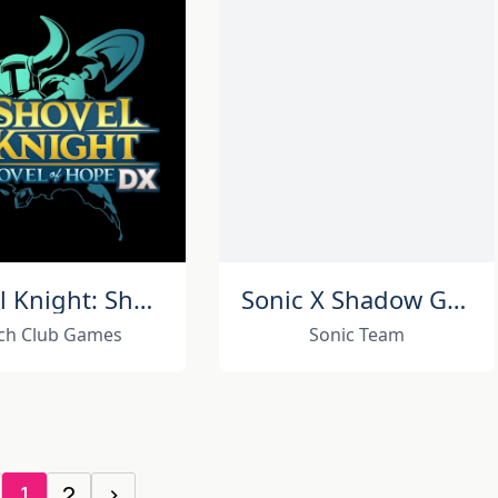
Shovel Knight: Shovel of Hope DX
Sonic X Shadow Generations
ch Club Games
Sonic Team
1
2
›