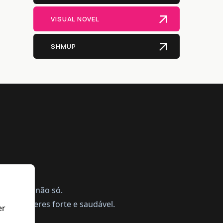
VISUAL NOVEL
SHMUP
ing, mas não só.
a te manteres forte e saudável.
er