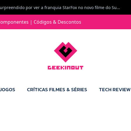
Carlos Ferreira diz: Fiquei surpreendido por ver a franquia StarFox no novo filme do Super Mario Galaxy - O filme. Boa! O tema de espaço está de novo na moda.
Jorge Loureiro | Fearme diz: A versão da Switch 2 tem censura... mas também não perdes muito.
omponentes | Códigos & Descontos
e com vontade para comprar para a Switch 2 :P
Jorge Loureiro | Fearme diz: Boas, obrigado pelo teu comentário. Talvez seja verdade que a Microsoft está a tentar redefinir o futuro dos jogos, mas para uma marca que já trocou de estratégia tantas vezes, é difícil acreditar em mais uma virada de direção. Basta lembrar do Kinect, da aposta no cloud gaming, ou mesmo do discurso de que os exclusivos eram "essenciais": todas essas promessas acabaram por perder força com o tempo. Além disso, há um ponto chave que estás a ignorar: as consolas Xbox. Está à vista que foram praticamente abandonadas. Quem comprou uma Xbox Series X a pensar que ia ser a máquina indispensável para jogar exclusivos, ficou a arder, porque hoje esses jogos chegam também ao PC e, cada vez mais, até à concorrência. Isso mina a identidade da marca e enfraquece a confiança dos jogadores. A PlayStation até pode estar a lançar alguns jogos na Xbox como o Helldivers 2, mas não é o catálogo inteiro. Desta forma, as consolas PS5 continuam a ter valor.
 JOGOS
CRÍTICAS FILMES & SÉRIES
TECH REVIEW