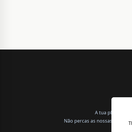
A tua plataform
Não percas as nossas notícias,
T