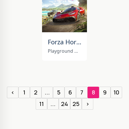
Forza Horizon 5
Playground Games
‹
1
2
...
5
6
7
8
9
10
11
...
24
25
›